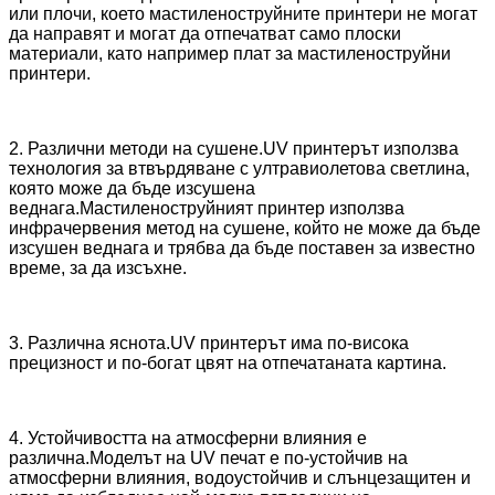
или плочи, което мастиленоструйните принтери не могат
да направят и могат да отпечатват само плоски
материали, като например плат за мастиленоструйни
принтери.
2. Различни методи на сушене.UV принтерът използва
технология за втвърдяване с ултравиолетова светлина,
която може да бъде изсушена
веднага.Мастиленоструйният принтер използва
инфрачервения метод на сушене, който не може да бъде
изсушен веднага и трябва да бъде поставен за известно
време, за да изсъхне.
3. Различна яснота.UV принтерът има по-висока
прецизност и по-богат цвят на отпечатаната картина.
4. Устойчивостта на атмосферни влияния е
различна.Моделът на UV печат е по-устойчив на
атмосферни влияния, водоустойчив и слънцезащитен и