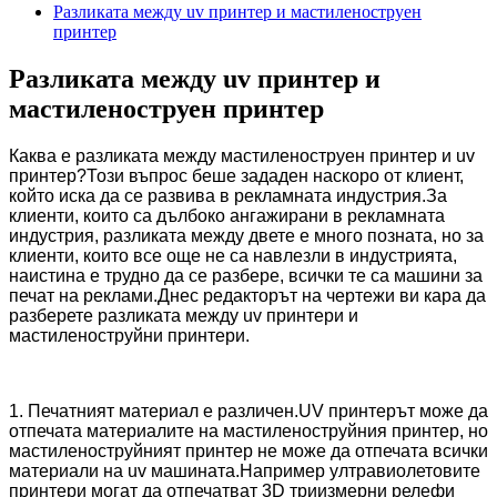
Разликата между uv принтер и мастиленоструен
принтер
Разликата между uv принтер и
мастиленоструен принтер
Каква е разликата между мастиленоструен принтер и uv
принтер?Този въпрос беше зададен наскоро от клиент,
който иска да се развива в рекламната индустрия.За
клиенти, които са дълбоко ангажирани в рекламната
индустрия, разликата между двете е много позната, но за
клиенти, които все още не са навлезли в индустрията,
наистина е трудно да се разбере, всички те са машини за
печат на реклами.Днес редакторът на чертежи ви кара да
разберете разликата между uv принтери и
мастиленоструйни принтери.
1. Печатният материал е различен.UV принтерът може да
отпечата материалите на мастиленоструйния принтер, но
мастиленоструйният принтер не може да отпечата всички
материали на uv машината.Например ултравиолетовите
принтери могат да отпечатват 3D триизмерни релефи