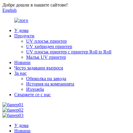
Добре дошли в нашите сайтове!
English
У дома
Продукти
UV плосък принтер
UV хибриден принтер
UV плосък принтер с принтер Roll to Roll
Малък UV принтер
Новини
Често задавани въпроси
За нас
Обиколка на завода
История на компанията
Изложба
Свържете се с нас
У дома
Новини