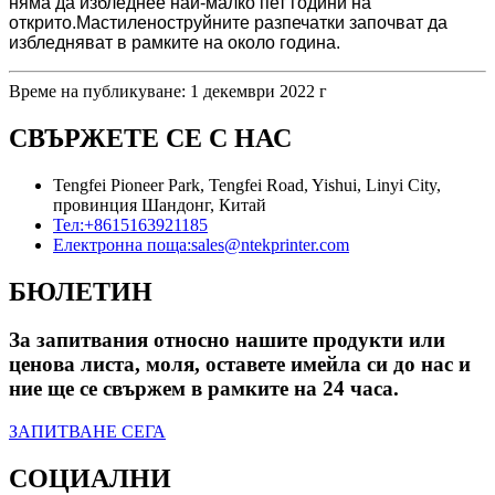
няма да избледнее най-малко пет години на
открито.Мастиленоструйните разпечатки започват да
избледняват в рамките на около година.
Време на публикуване: 1 декември 2022 г
СВЪРЖЕТЕ СЕ С НАС
Tengfei Pioneer Park, Tengfei Road, Yishui, Linyi City,
провинция Шандонг, Китай
Тел:
+8615163921185
Електронна поща:
sales@ntekprinter.com
БЮЛЕТИН
За запитвания относно нашите продукти или
ценова листа, моля, оставете имейла си до нас и
ние ще се свържем в рамките на 24 часа.
ЗАПИТВАНЕ СЕГА
СОЦИАЛНИ