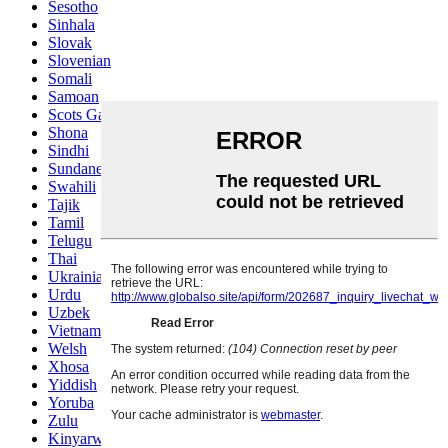
Sesotho
Sinhala
Slovak
Slovenian
Somali
Samoan
Scots Gaelic
Shona
Sindhi
Sundanese
Swahili
Tajik
Tamil
Telugu
Thai
Ukrainian
Urdu
Uzbek
Vietnamese
Welsh
Xhosa
Yiddish
Yoruba
Zulu
Kinyarwanda