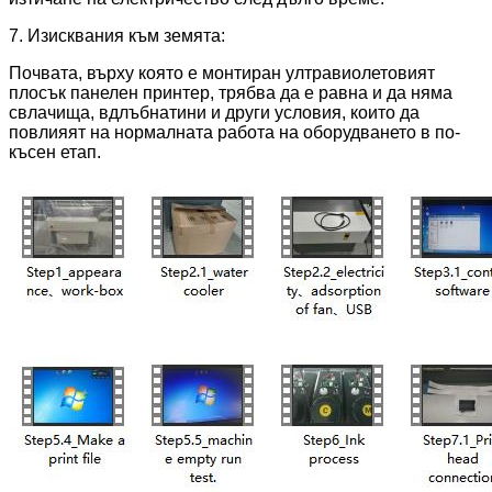
7. Изисквания към земята:
Почвата, върху която е монтиран ултравиолетовият
плосък панелен принтер, трябва да е равна и да няма
свлачища, вдлъбнатини и други условия, които да
повлияят на нормалната работа на оборудването в по-
късен етап.