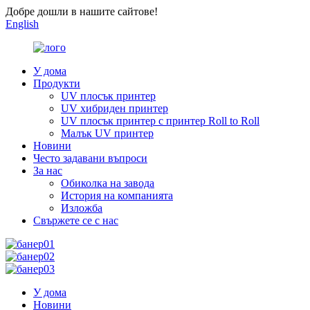
Добре дошли в нашите сайтове!
English
У дома
Продукти
UV плосък принтер
UV хибриден принтер
UV плосък принтер с принтер Roll to Roll
Малък UV принтер
Новини
Често задавани въпроси
За нас
Обиколка на завода
История на компанията
Изложба
Свържете се с нас
У дома
Новини