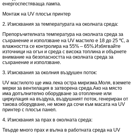
енергоспестяваща лампа.
Монтаж на UV плосък принтер
2. Изисквания за температурата на околната среда:
Препоръчителната температура на околната среда за
съхранение и използване на UV мастило е 18 до 25 ℃, а
влажността се контролира на 55% – 65%.Избягвайте
източници на огън и среда с висока топлина и обърнете
внимание на безопасността на околната среда за
съхранение и използване.
3. Изисквания за околния въздушен поток:
UV мастилото ще има лека остра миризма.Моля, вземете
мерки за вентилация в затворена среда.Ако на място
има допълнително оборудване за отопление или
циркулация на въздуха, въздушният поток, генериран от
такова оборудване, не може да сочи към масата на UV
принтер с плосък панел.
4. Изисквания за прах в околната среда:
Твърде много прах и вълна в работната среда на UV