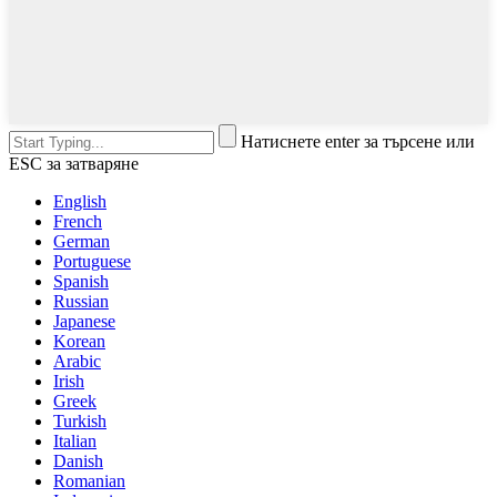
Натиснете enter за търсене или
ESC за затваряне
English
French
German
Portuguese
Spanish
Russian
Japanese
Korean
Arabic
Irish
Greek
Turkish
Italian
Danish
Romanian