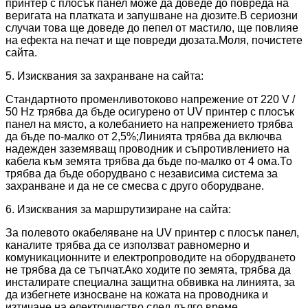
принтер с плосък панел може да доведе до повреда на
веригата на платката и запушване на дюзите.В сериозни
случаи това ще доведе до пепел от мастило, ще повлияе
на ефекта на печат и ще повреди дюзата.Моля, почистете
сайта.
5. Изисквания за захранване на сайта:
Стандартното променливотоково напрежение от 220 V /
50 Hz трябва да бъде осигурено от UV принтер с плосък
панел на място, а колебанието на напрежението трябва
да бъде по-малко от 2,5%;Линията трябва да включва
надежден заземяващ проводник и съпротивлението на
кабела към земята трябва да бъде по-малко от 4 ома.То
трябва да бъде оборудвано с независима система за
захранване и да не се смесва с друго оборудване.
6. Изисквания за маршрутизиране на сайта:
За полевото окабеляване на UV принтер с плосък панел,
каналите трябва да се използват равномерно и
комуникационните и електропроводите на оборудването
не трябва да се тъпчат.Ако ходите по земята, трябва да
инсталирате специална защитна обвивка на линията, за
да избегнете износване на кожата на проводника и
изтичане на електричество след дълго време.