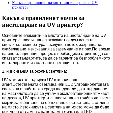
Какъв е правилният начин за инсталиране на UV
принтер?
Какъв е правилният начин за
инсталиране на UV принтер?
Основните елементи на мястото на инсталиране на UV
принтер с плосък панел включват седем аспекта:
светлина, температура, въздушен поток, захранване,
окабеляване, изисквания за заземяване и прах.По време
на инсталационния процес е необходимо стриктно да се
спазват стандартите, за да се гарантира безпроблемното
инсталиране и използване на машината.
1. Изисквания за околна светлина:
UV мастилото съдържа UV втвърдяващ
агент.Естествената светлина или LED ултравиолетовата
светлина в работната среда ще доведе до втвърдяване
на мастилото.За да се удължи експлоатационният живот
на дюзата, UV принтерът с плосък панел трябва да вземе
мерки за избягване на облъчване с естествена светлина
на място.Източникът на светлина на място може да бъде
осигурен от лампа с нажежаема жичка или LED